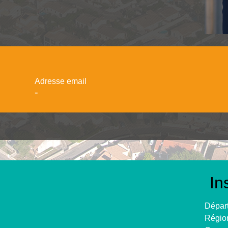
Adresse email
-
In
Départ
Région