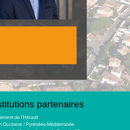
stitutions partenaires
ement de l'Hérault
 Occitanie / Pyrénées-Méditerranée