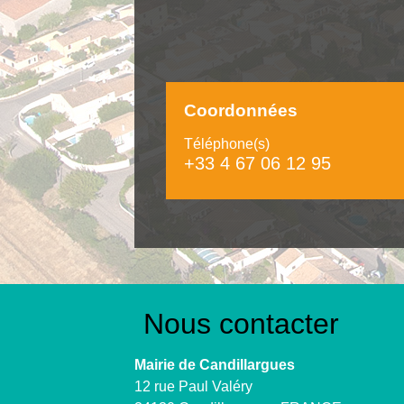
Coordonnées
Téléphone(s)
+33 4 67 06 12 95
Nous contacter
Mairie de Candillargues
12 rue Paul Valéry