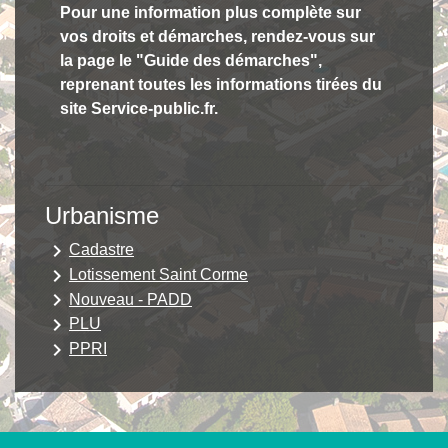
Pour une information plus complète sur
vos droits et démarches, rendez-vous sur
la page le "Guide des démarches",
reprenant toutes les informations tirées du
site Service-public.fr.
Urbanisme
keyboard_arrow_right
Cadastre
keyboard_arrow_right
Lotissement Saint Corme
keyboard_arrow_right
Nouveau - PADD
keyboard_arrow_right
PLU
keyboard_arrow_right
PPRI