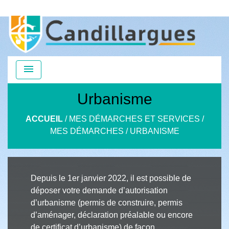
menu
Urbanisme
ACCUEIL
/
MES DÉMARCHES ET SERVICES
/
MES DÉMARCHES
/
URBANISME
Depuis le 1er janvier 2022, il est possible de
déposer votre demande d’autorisation
d’urbanisme (permis de construire, permis
d’aménager, déclaration préalable ou encore
de certificat d’urbanisme) de façon