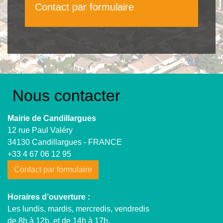
Contact par formulaire
Nous contacter
Mairie de Candillargues
12 rue Paul Valéry
34130 Candillargues - FRANCE
+33 4 67 06 12 95
Contact par formulaire
Horaires d’ouverture :
Les lundis, mardis, mercredis, vendredis
de 8h à 12h, et de 14h à 17h.