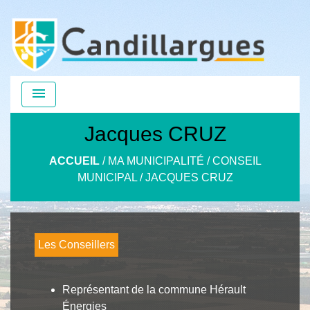
menu
Jacques CRUZ
ACCUEIL
/
MA MUNICIPALITÉ
/
CONSEIL
MUNICIPAL
/
JACQUES CRUZ
Les Conseillers
Représentant de la commune Hérault
Énergies