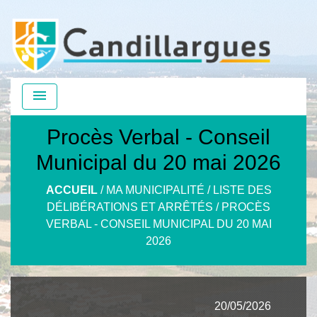
menu
Procès Verbal - Conseil
Municipal du 20 mai 2026
ACCUEIL
/
MA MUNICIPALITÉ
/
LISTE DES
DÉLIBÉRATIONS ET ARRÊTÉS
/
PROCÈS
VERBAL - CONSEIL MUNICIPAL DU 20 MAI
2026
20/05/2026