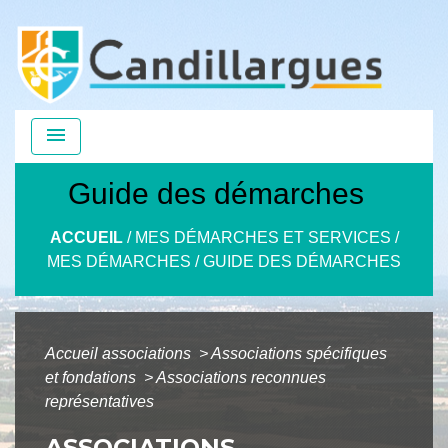
menu
Guide des démarches
ACCUEIL
/
MES DÉMARCHES ET SERVICES
/
MES DÉMARCHES
/
GUIDE DES DÉMARCHES
Accueil associations
>
Associations spécifiques
et fondations
>
Associations reconnues
représentatives
ASSOCIATIONS