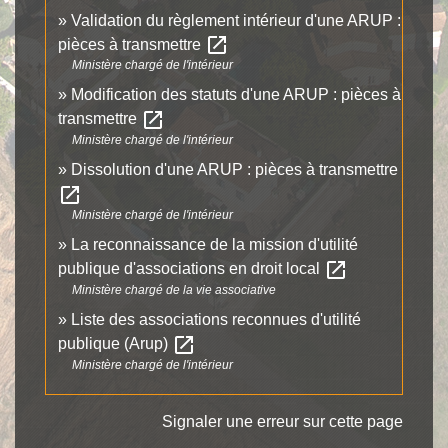
Validation du règlement intérieur d'une ARUP :
open_in_new
pièces à transmettre
Ministère chargé de l'intérieur
Modification des statuts d'une ARUP : pièces à
open_in_new
transmettre
Ministère chargé de l'intérieur
Dissolution d'une ARUP : pièces à transmettre
open_in_new
Ministère chargé de l'intérieur
La reconnaissance de la mission d'utilité
open_in_new
publique d'associations en droit local
Ministère chargé de la vie associative
Liste des associations reconnues d'utilité
open_in_new
publique (Arup)
Ministère chargé de l'intérieur
Signaler une erreur sur cette page