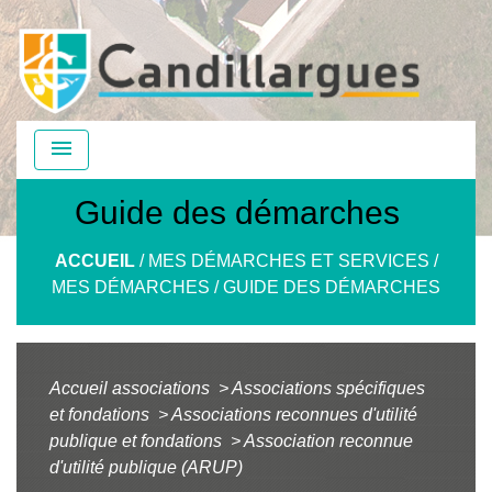
menu
Guide des démarches
ACCUEIL
/
MES DÉMARCHES ET SERVICES
/
MES DÉMARCHES
/
GUIDE DES DÉMARCHES
Accueil associations
>
Associations spécifiques
et fondations
>
Associations reconnues d'utilité
publique et fondations
>
Association reconnue
d'utilité publique (ARUP)