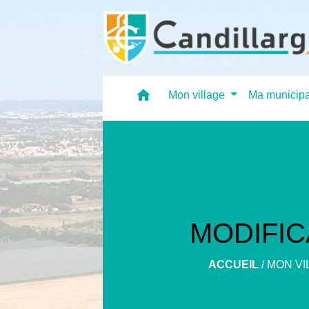
home
Mon village
Ma municipa
MODIFI
ACCUEIL
/
MON VI