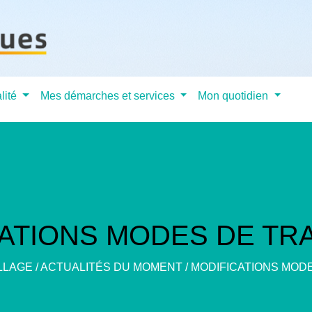
lité
Mes démarches et services
Mon quotidien
CATIONS MODES DE TR
LLAGE
/
ACTUALITÉS DU MOMENT
/
MODIFICATIONS MOD