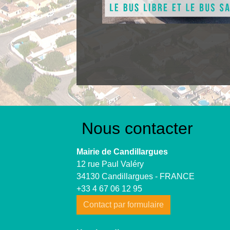
Nous contacter
Mairie de Candillargues
12 rue Paul Valéry
34130 Candillargues - FRANCE
+33 4 67 06 12 95
Contact par formulaire